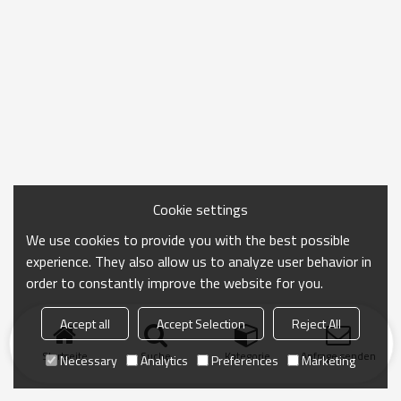
Cookie settings
We use cookies to provide you with the best possible
experience. They also allow us to analyze user behavior in
order to constantly improve the website for you.
Accept all
Accept Selection
Reject All
Startseite
Suche
Kategorie
Anfrage senden
Necessary
Analytics
Preferences
Marketing