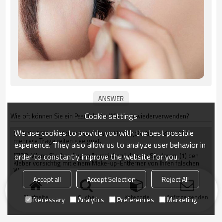
Cookie settings
Wie oft können Sie ein Paar falsche Wimpern wiederverwenden?
We use cookies to provide you with the best possible
SP EYELASH werden individuell von Hand gefertigt und sind für
mehrere Tragezeiten geeignet.
experience. They also allow us to analyze user behavior in
order to constantly improve the website for you.
(TIPP: Wenn Sie Ihre Augen "ausziehen", denken Sie daran, (1) den
Kleber vorsichtig mit einem Make-up-Entferner von Ihren falschen
Wimpern zu entfernen und (2) sie wieder in ihrem Tablett
aufzubewahren, um ihre natürliche Form beizubehalten.)
Accept all
Accept Selection
Reject All
Startseite
Suche
Kategorie
Anfrage senden
Necessary
Analytics
Preferences
Marketing