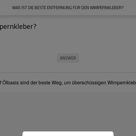
WAS IST DIE BESTE ENTFERNUNG FÜR DEN WIMPERNKLEBER?
mpernkleber?
f Ölbasis sind der beste Weg, um überschüssigen Wimpernklebe