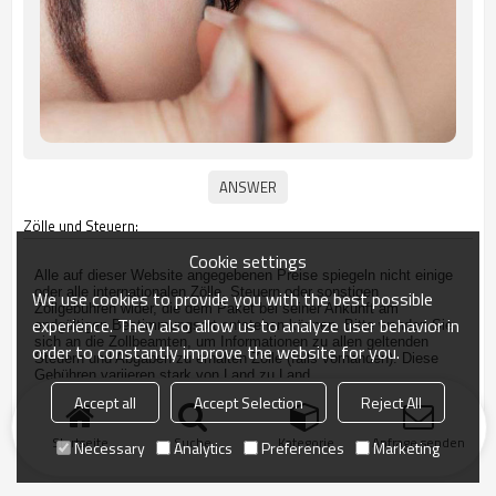
Zölle und Steuern:
Cookie settings
Alle auf dieser Website angegebenen Preise spiegeln nicht einige
oder alle internationalen Zölle, Steuern oder sonstigen
We use cookies to provide you with the best possible
Zollgebühren wider, die dem Paket bei seiner Ankunft am
experience. They also allow us to analyze user behavior in
endgültigen Bestimmungsort entstehen können. Bitte wenden Sie
sich an die Zollbeamten, um Informationen zu allen geltenden
order to constantly improve the website for you.
Steuern und Abgaben zu erhalten Zölle (falls vorhanden). Diese
Gebühren variieren stark von Land zu Land.
Accept all
Accept Selection
Reject All
Startseite
Suche
Kategorie
Anfrage senden
Necessary
Analytics
Preferences
Marketing