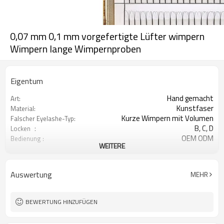
0,07 mm 0,1 mm vorgefertigte Lüfter wimpern
Wimpern lange Wimpernproben
Eigentum
Hand gemacht
Art:
Kunstfaser
Material:
Kurze Wimpern mit Volumen
Falscher Eyelashe-Typ:
B, C, D
Locken ：
OEM ODM
Bedienung :
WEITERE
Maßgeschneiderte paket akzeptiert
Paket:
Auswertung
MEHR
BEWERTUNG HINZUFÜGEN