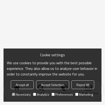
Cookie settings
We use cookies to provide you with the best possible
experience. They also allow us to analyze user behavior in
order to constantly improve the website for you.
Accept all
Accept Selection
Reject All
Startseite
Suche
Kategorie
Anfrage senden
Necessary
Analytics
Preferences
Marketing