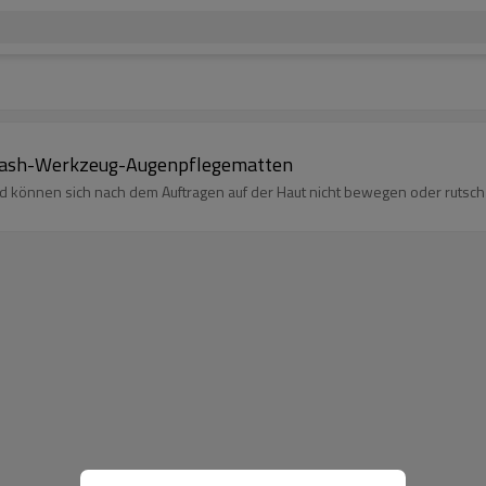
n-Lash-Werkzeug-Augenpflegematten
nd können sich nach dem Auftragen auf der Haut nicht bewegen oder rutsch