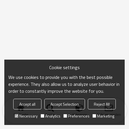
Cookie settings
We use cookies to provide you with the best possible
experience. They also allow us to analyze user behavior in
order to constantly improve the website for you.
Accept all
Accept Selection
Reject All
Startseite
Suche
Kategorie
Anfrage senden
Necessary
Analytics
Preferences
Marketing