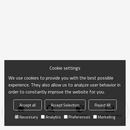
Cookie settings
We use cookies to provide you with the best possible
experience. They also allow us to analyze user behavior in
order to constantly improve the website for you.
Accept all
Accept Selection
Reject All
Startseite
Suche
Kategorie
Anfrage senden
Necessary
Analytics
Preferences
Marketing