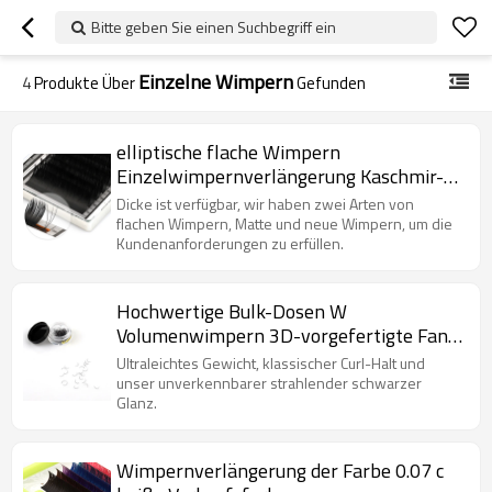
Bitte geben Sie einen Suchbegriff ein
Einzelne Wimpern
4
Produkte Über
Gefunden
elliptische flache Wimpern
Einzelwimpernverlängerung Kaschmir-
Volumenwimpern
Dicke ist verfügbar, wir haben zwei Arten von
flachen Wimpern, Matte und neue Wimpern, um die
Kundenanforderungen zu erfüllen.
Hochwertige Bulk-Dosen W
Volumenwimpern 3D-vorgefertigte Fans
Wimpernverlängerung aus
Ultraleichtes Gewicht, klassischer Curl-Halt und
synthetischem Kunststoff
unser unverkennbarer strahlender schwarzer
Glanz.
Wimpernverlängerung der Farbe 0.07 c