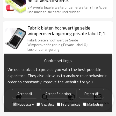
heiße Verkaufsfarbe-
Wimpernerweiterung
SP zweifarbige Erweiterungen erweitern Ihre Augen
und machen sie tiefer und reicher.
Fabrik bieten hochwertige seide
wimpernverlängerung private label 0,1
locken verlängerung
Fabrik bieten hochwertige Seide
Wimpernverlängerung Private Label 0,1
Lockenverlängerung
Cookie settings
We use cookies to provide you with the best possible
experience. They also allow us to analyze user behavior in
order to constantly improve the website for you.
Accept all
Accept Selection
Reject All
Startseite
Suche
Kategorie
Anfrage senden
Necessary
Analytics
Preferences
Marketing