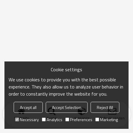
Cookie settings
We use cookies to provide you with the best possible
experience. They also allow us to analyze user behavior in
order to constantly improve the website for you.
Accept all
Accept Selection
Reject All
Startseite
Suche
Kategorie
Anfrage senden
Necessary
Analytics
Preferences
Marketing