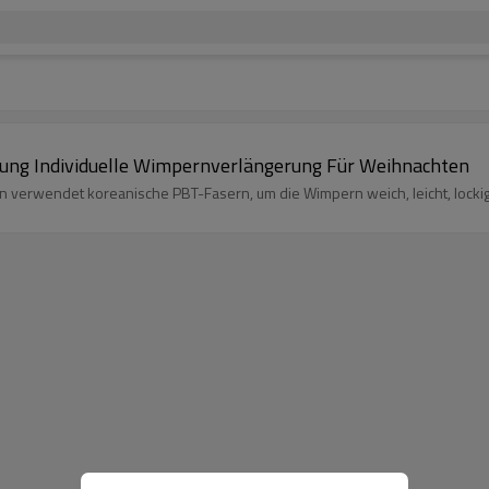
ng Individuelle Wimpernverlängerung Für Weihnachten
 verwendet koreanische PBT-Fasern, um die Wimpern weich, leicht, lockig