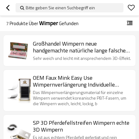
Bitte geben Sie einen Suchbegriff ein
Wimper
7
Produkte Über
Gefunden
Großhandel Wimpern neue
handgemachte natürliche lange falsche
Wimpern mit Custom
Sehr weich und leicht mit ansprechendem 3D-Effekt.
Wimpernverpackung
OEM Faux Mink Easy Use
Wimpernverlängerung Individuelle
Wimpernverlängerung Für Weihnachten
Das Wimpernverlängerungsmaterial für einzelne
Wimpern verwendet koreanische PBT-Fasern, um
die Wimpern weich, leicht, lockig, b
SP 3D Pferdefellstreifen Wimpern echte
3D Wimpern
Es ist aus echtem Pferdefell gefertigt und rein