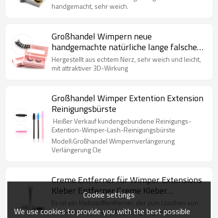
handgemacht, sehr weich.
Großhandel Wimpern neue
handgemachte natürliche lange falsche
Wimpern mit Custom
Hergestellt aus echtem Nerz, sehr weich und leicht,
Wimpernverpackung
mit attraktiver 3D-Wirkung
Großhandel Wimper Extention Extension
Reinigungsbürste
Heißer Verkauf kundengebundene Reinigungs-
Extention-Wimper-Lash-Reinigungsbürste
Modell:Großhandel Wimpernverlängerung
Verlängerung Cle
Creme Entferner für Wimper Extensions
Kleber Entferner Creme Kleber
Cookie settings
Entferner
Es ist ein Klebstoffentferner, der zum Löschen von
We use cookies to provide you with the best possible
semi-permanenten Wimpern geeignet ist.