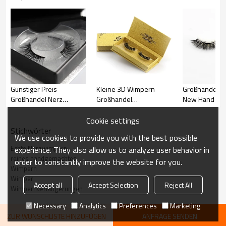
Kleine 3D Wimpern
Großhandel W
Günstiger Preis
Großhandel
New Hand Mad
Großhandel Nerz
Wimpernverlängerung
Custom
Wimpern 5 Paar
Faux Nerz Wimpern
Wimpernverp
Premium Silk Wimpern
Cookie settings
Pre-Designed
Synthetische Wimpern
Stichwörter
We use cookies to provide you with the best possible
Echte Nerzwimpern
experience. They also allow us to analyze user behavior in
reines handgemachtes
order to constantly improve the website for you.
Wimpern
Kundenverpackung Wimpern
Wimper
Name:
Accept all
Accept Selection
Reject All
mit echtem Nerzpelz
Wimpernverlängerungen
Art:
Hand gemacht
Necessary
Analytics
Preferences
Marketing
Material:
Echt Nerz
ZUR WUNSCHLISTE HINZUFÜGEN
ANFRAGE SENDEN
Falscher Eyelashe-Typ:
Full Strip Wimpern