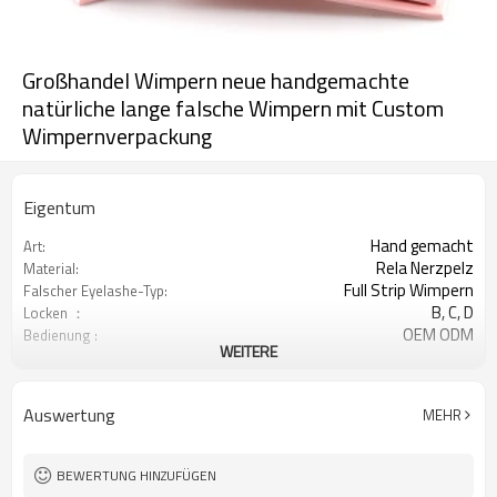
Großhandel Wimpern neue handgemachte
natürliche lange falsche Wimpern mit Custom
Wimpernverpackung
Eigentum
Hand gemacht
Art:
Rela Nerzpelz
Material:
Full Strip Wimpern
Falscher Eyelashe-Typ:
B, C, D
Locken ：
OEM ODM
Bedienung :
WEITERE
Maßgeschneiderte paket akzeptiert
Paket:
Auswertung
MEHR
BEWERTUNG HINZUFÜGEN