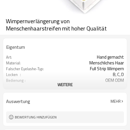
Wimpernverlängerung von
Menschenhaarstreifen mit hoher Qualität
Eigentum
Hand gemacht
Art:
Menschliches Haar
Material:
Full Strip Wimpern
Falscher Eyelashe-Typ:
B, C, D
Locken ：
OEM ODM
Bedienung :
WEITERE
Maßgeschneiderte paket akzeptiert
Paket:
T / T, Westanschluß, PayPal
Zahlung:
Auswertung
MEHR
BEWERTUNG HINZUFÜGEN