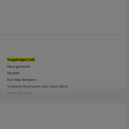
Vorgefertigte Lash
Hand gemacht
Nerzfell
Full Strip Wimpern
Schwarze Baumwolle oder klares Band
Kreuz und quer
B, C, D
0,15 mm
Shandong, China (Festland)
SP Wimper
Natürlich lang