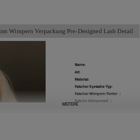
om Wimpern Verpackung Pre-Designed Lash Detail
Name:
Art:
Material:
Falscher Eyelashe-Typ:
Falscher Wimpern-Terrier ：
Falsche Wimpernart ：
WEITERE
Locken ：
Dicke:
Herkunftsort:
Markenname:
Stil: