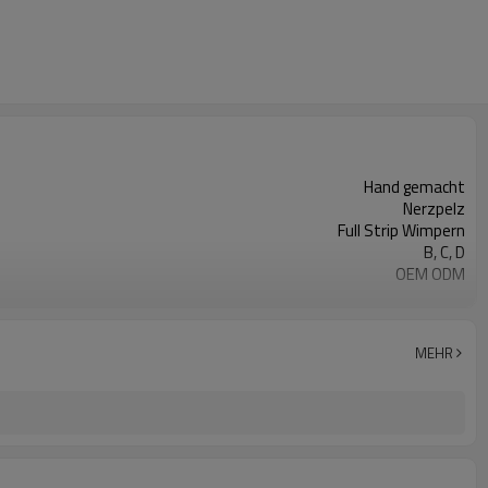
Hand gemacht
Nerzpelz
Full Strip Wimpern
B, C, D
OEM ODM
Maßgeschneiderte paket akzeptiert
MEHR