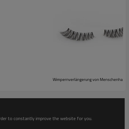
Schwarz Braun
T / T, Westanschluß, PayPal
OEM ODM
Weich
Maßgeschneiderte paket akzeptiert
Wimpernverlängerung von Menschenhaarstre
ätigen, drucken und verwenden Ihre Wimpernaufträge.
order to constantly improve the website for you.