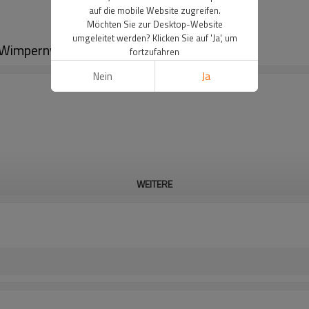
auf die mobile Website zugreifen.
Möchten Sie zur Desktop-Website
umgeleitet werden? Klicken Sie auf 'Ja', um
Wimpernverpackung Pre-Designed Lash
fortzufahren
Nein
Ja
WEITERE