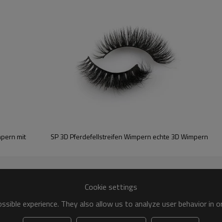
Farbe:
Zahlung:
Bedienung :
Merkmal :
Paket:
pern mit
SP 3D Pferdefellstreifen Wimpern echte 3D Wimpern
anpassen. Sie müssen nur das Logo senden, und wir erstellen das Design, best
Cookie settings
sible experience. They also allow us to analyze user behavior in 