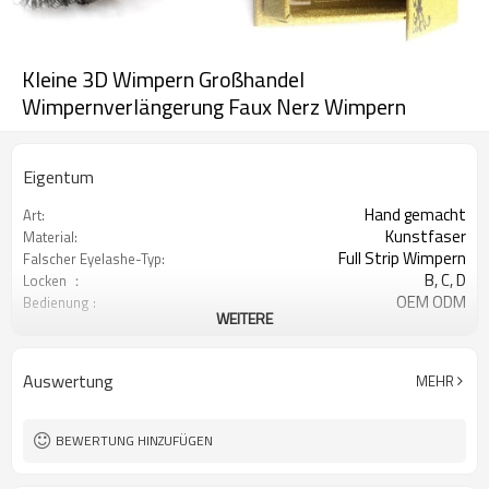
Kleine 3D Wimpern Großhandel
Wimpernverlängerung Faux Nerz Wimpern
Eigentum
Hand gemacht
Art:
Kunstfaser
Material:
Full Strip Wimpern
Falscher Eyelashe-Typ:
B, C, D
Locken ：
OEM ODM
Bedienung :
WEITERE
Maßgeschneiderte paket akzeptiert
Paket:
T / T, Westanschluß, PayPal
Zahlung:
Auswertung
MEHR
BEWERTUNG HINZUFÜGEN