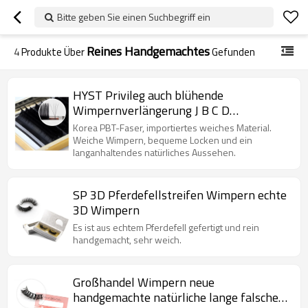
Bitte geben Sie einen Suchbegriff ein
Reines Handgemachtes
4
Produkte Über
Gefunden
HYST Privileg auch blühende
Wimpernverlängerung J B C D
Lockenwimpern 0,07 0,1 Wimpern
Korea PBT-Faser, importiertes weiches Material.
pfropfen
Weiche Wimpern, bequeme Locken und ein
langanhaltendes natürliches Aussehen.
SP 3D Pferdefellstreifen Wimpern echte
3D Wimpern
Es ist aus echtem Pferdefell gefertigt und rein
handgemacht, sehr weich.
Großhandel Wimpern neue
handgemachte natürliche lange falsche