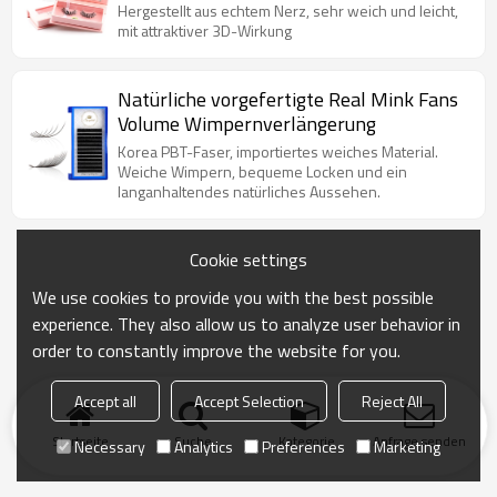
Wimpern mit Custom
Hergestellt aus echtem Nerz, sehr weich und leicht,
Wimpernverpackung
mit attraktiver 3D-Wirkung
Natürliche vorgefertigte Real Mink Fans
Volume Wimpernverlängerung
Korea PBT-Faser, importiertes weiches Material.
Weiche Wimpern, bequeme Locken und ein
langanhaltendes natürliches Aussehen.
Cookie settings
We use cookies to provide you with the best possible
experience. They also allow us to analyze user behavior in
order to constantly improve the website for you.
Accept all
Accept Selection
Reject All
Startseite
Suche
Kategorie
Anfrage senden
Necessary
Analytics
Preferences
Marketing