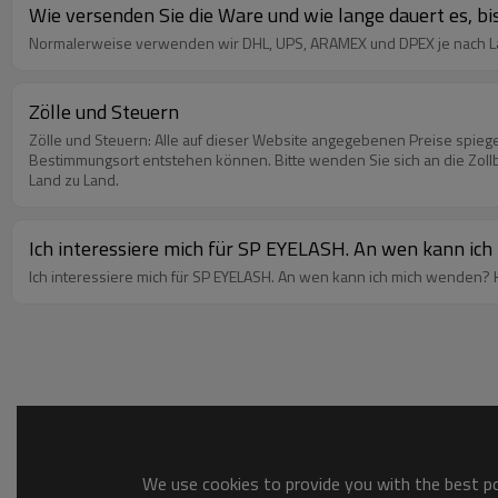
Wie versenden Sie die Ware und wie lange dauert es, b
Normalerweise verwenden wir DHL, UPS, ARAMEX und DPEX je nach La
Zölle und Steuern
Zölle und Steuern: Alle auf dieser Website angegebenen Preise spiegeln nicht einige oder alle internationalen Zölle, Steuern oder sonstigen Zollgebühren wider, die dem Paket bei seiner Ankunft am endgültigen
Bestimmungsort entstehen können. Bitte wenden Sie sich an die Zollb
Land zu Land.
Ich interessiere mich für SP EYELASH. An wen kann ic
I
We use cookies to provide you with the best pos