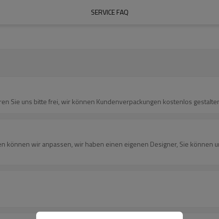
SERVICE FAQ
ren Sie uns bitte frei, wir können Kundenverpackungen kostenlos gestalte
oxen können wir anpassen, wir haben einen eigenen Designer, Sie können 