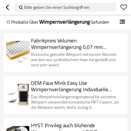
Bitte geben Sie einen Suchbegriff ein
Wimpernverlängerung
15
Produkte Über
Gefunden
Fabrikpreis Volumen
Wimpernverlängerung 0,07 mm
Vorgefächerte 2D-10D-Wimpern
Russische gelockte Wimpern mit kurzen Wurzeln
werden aus synthetischem Haar hergestellt und
sind sehr weich.
OEM Faux Mink Easy Use
Wimpernverlängerung Individuelle
Wimpernverlängerung Für Weihnachten
Das Wimpernverlängerungsmaterial für einzelne
Wimpern verwendet koreanische PBT-Fasern, um
die Wimpern weich, leicht, lockig, b
HYST Privileg auch blühende