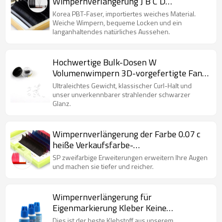
Wimpernverlängerung J B C D
Lockenwimpern 0,07 0,1 Wimpern
Korea PBT-Faser, importiertes weiches Material.
pfropfen
Weiche Wimpern, bequeme Locken und ein
langanhaltendes natürliches Aussehen.
Hochwertige Bulk-Dosen W
Volumenwimpern 3D-vorgefertigte Fans
Wimpernverlängerung aus
Ultraleichtes Gewicht, klassischer Curl-Halt und
synthetischem Kunststoff
unser unverkennbarer strahlender schwarzer
Glanz.
Wimpernverlängerung der Farbe 0.07 c
heiße Verkaufsfarbe-
Wimpernerweiterung
SP zweifarbige Erweiterungen erweitern Ihre Augen
und machen sie tiefer und reicher.
Wimpernverlängerung für
Eigenmarkierung Kleber Keine
Stimulationskleber für
Dies ist der beste Klebstoff aus unserem