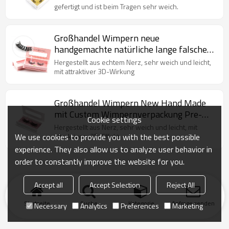
gefertigt und ist beim Tragen sehr weich.
Großhandel Wimpern neue
handgemachte natürliche lange falsche
Wimpern mit Custom
Hergestellt aus echtem Nerz, sehr weich und leicht,
Wimpernverpackung
mit attraktiver 3D-Wirkung
Großhandel Wimpern New Hand Made
mit Custom Wimpernverpackung Pre-
Cookie settings
Designed Lash
Hergestellt aus Nerz, sehr weich und leicht, mit
We use cookies to provide you with the best possible
attraktivem 3D-Effekt
experience. They also allow us to analyze user behavior in
order to constantly improve the website for you.
Accept all
Accept Selection
Reject All
Startseite
Suche
Kategorie
Anfrage senden
Necessary
Analytics
Preferences
Marketing