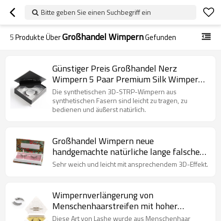
Bitte geben Sie einen Suchbegriff ein
Großhandel Wimpern
5
Produkte Über
Gefunden
Günstiger Preis Großhandel Nerz
Wimpern 5 Paar Premium Silk Wimpern
Synthetische Wimpern
Die synthetischen 3D-STRP-Wimpern aus
synthetischen Fasern sind leicht zu tragen, zu
bedienen und äußerst natürlich.
Großhandel Wimpern neue
handgemachte natürliche lange falsche
Wimpern mit Custom
Sehr weich und leicht mit ansprechendem 3D-Effekt.
Wimpernverpackung
Wimpernverlängerung von
Menschenhaarstreifen mit hoher
Qualität
Diese Art von Lashe wurde aus Menschenhaar